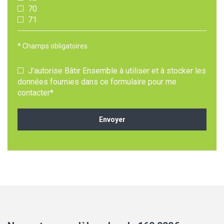
70
71
* Champs obligatoires
J’autorise Bâtir Ensemble à utiliser et à stocker les
données fournies dans ce formulaire pour me
contacter*
Envoyer